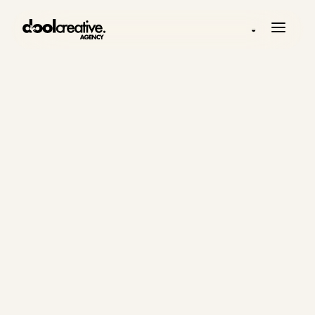
◒
ΥΠΗΡΕΣΊΕΣ
Ψηφιακές
υπηρεσίες
χτισμένες ως
ένα εμπορικό
σύστημα.