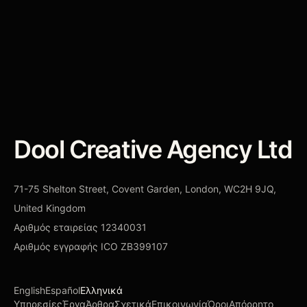
μέτρηση ή στην υποδομή.
ΚΛΕΊΣΤΕ ΑΞΙΟΛΌΓΗΣΗ ΣΥΣΤΉΜΑΤΟΣ
→
Dool Creative Agency Ltd
71-75 Shelton Street, Covent Garden, London, WC2H 9JQ,
United Kingdom
Αριθμός εταιρείας
12340031
Αριθμός εγγραφής ICO
ZB399107
English
Español
Ελληνικά
Υπηρεσίες
Έργα
Άρθρα
Σχετικά
Επικοινωνία
Όροι
Απόρρητο