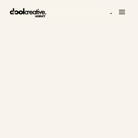
◒
AI AGENTS / AI DESMOS
AI agents που
υποστηρίζουν
τη διαδρομή
του πελάτη,
χωρίς να