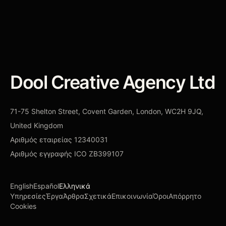
ΣΥΖΉΤΗΣΗ ΓΙΑ AI WORKFLOW
→
Dool Creative Agency Ltd
71-75 Shelton Street, Covent Garden, London, WC2H 9JQ,
United Kingdom
Αριθμός εταιρείας
12340031
Αριθμός εγγραφής ICO
ZB399107
English
Español
Ελληνικά
Υπηρεσίες
Έργα
Άρθρα
Σχετικά
Επικοινωνία
Όροι
Απόρρητο
Cookies