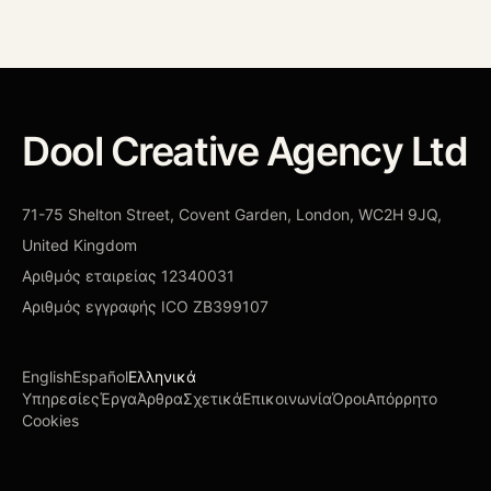
Dool Creative Agency Ltd
71-75 Shelton Street, Covent Garden, London, WC2H 9JQ,
United Kingdom
Αριθμός εταιρείας
12340031
Αριθμός εγγραφής ICO
ZB399107
English
Español
Ελληνικά
Υπηρεσίες
Έργα
Άρθρα
Σχετικά
Επικοινωνία
Όροι
Απόρρητο
Cookies