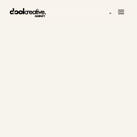
◒
ΆΡΘΡΑ
Πρακτική
σκέψη για
συστήματα
ψηφιακής
ανάπτυξης.