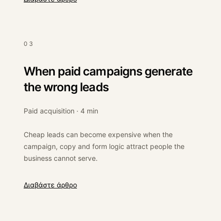
03
When paid campaigns generate
the wrong leads
Paid acquisition · 4 min
Cheap leads can become expensive when the
campaign, copy and form logic attract people the
business cannot serve.
:
When paid campaigns generate the wrong leads
Διαβάστε άρθρο