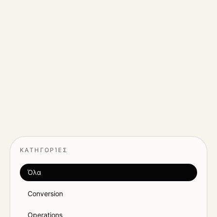
Σημειώσεις για websites, SEO, paid
acquisition, AI agents, CRM workflows και
operational λεπτομέρειες.
CONTACT DOOL
→
ΚΑΤΗΓΟΡΊΕΣ
Όλα
Conversion
Operations