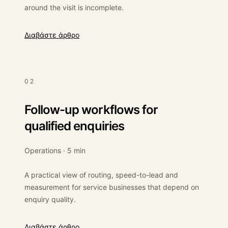
around the visit is incomplete.
:
Why service websites fail to convert
Διαβάστε άρθρο
02
Follow-up workflows for
qualified enquiries
Operations · 5 min
A practical view of routing, speed-to-lead and
measurement for service businesses that depend on
enquiry quality.
:
Follow-up workflows for qualified enquiries
Διαβάστε άρθρο