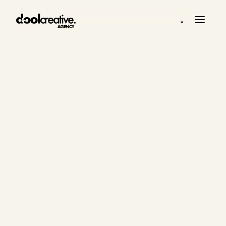
◒
LEGAL
Términos y
condiciones
Términos Comerciales Estándar de
Suministro que regulan el uso de este sitio
web y la prestación de servicios por Dool
Creative Agency Ltd.