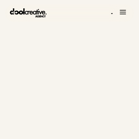
◒
PUBLICIDAD ONLINE
Las campañas
pagadas deben
comprar
oportunidades,
no ruido.