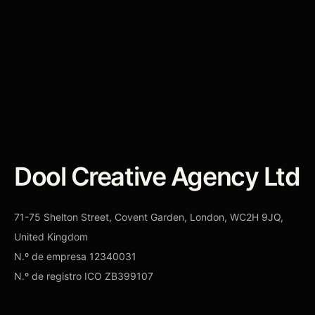
pages, tracking y dónde puede estar
perdiéndose presupuesto.
REVISAR CAMPAÑAS
→
Dool Creative Agency Ltd
71-75 Shelton Street, Covent Garden, London, WC2H 9JQ,
United Kingdom
N.º de empresa
12340031
N.º de registro ICO
ZB399107