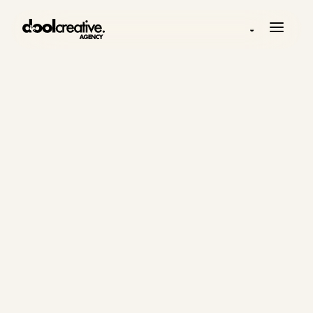
◒
LEGAL
Política de
privacidad
Información de privacidad de Dool
Creative Agency Ltd para dool.agency,
incluyendo cómo se recopilan y utilizan
datos de consultas comerciales.