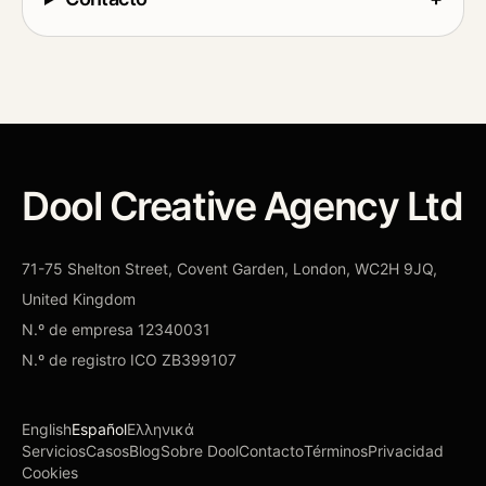
Dool Creative Agency Ltd
71-75 Shelton Street, Covent Garden, London, WC2H 9JQ,
United Kingdom
N.º de empresa
12340031
N.º de registro ICO
ZB399107
English
Español
Ελληνικά
Servicios
Casos
Blog
Sobre Dool
Contacto
Términos
Privacidad
Cookies