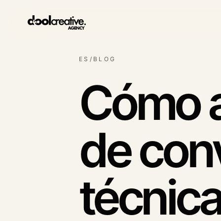
ES/BLOG
Sistema de captación
Arquitectura de oportunidade
Cómo a
SEO y contenido
Sistemas de demanda orgáni
de conv
Redes sociales
Contenido con intención
comercial
técnic