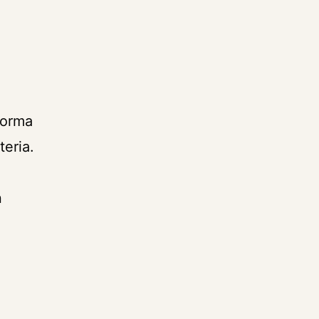
forma
teria.
n