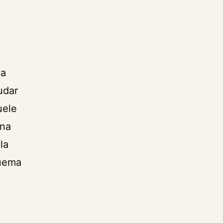
na
udar
uele
una
la
quema