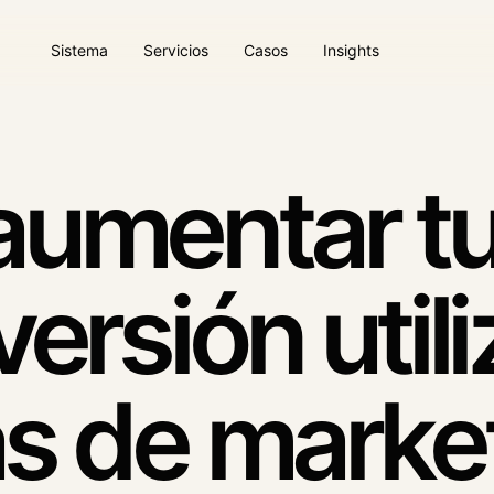
Sistema
Servicios
Casos
Insights
Agentes IA / AI Desmos
Web y plataformas CR
s
Automatización con contexto
Plataformas digitales opera
umentar tu
Publicidad online
Dool Care
ca
Campañas orientadas a calidad
Cuidado web continuo
ersión util
as de marke