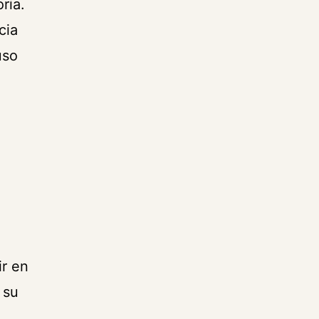
ria.
cia
uso
ir en
 su