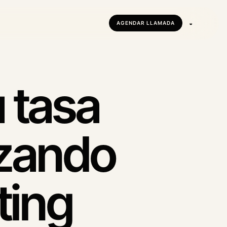
◒
AGENDAR LLAMADA
M
tivas
 tasa
izando
ting